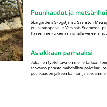
Puunkaadot ja metsänhoi
Skärgårdens Skogstjänst, Saariston Metsäp
puunkaatopalvelut Varsinais-Suomessa, pääa
Pääsemme kulkemaan omalla veneellä, jot
Asiakkaan parhaaksi
Jokainen työtehtävä on meille tärkeä. Toim
saavansa parasta mahdollista palvelua: jos
puunkaadon jälkeen kannon ja siivoamme pi