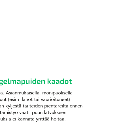
gelmapuiden kaadot
. Asianmukaisella, monipuolisella
t (esim. lahot tai vaurioituneet)
an kyljestä tai teiden pientareilta ennen
atamistyö vaatii puun latvukseen
uksia ei kannata yrittää hoitaa.