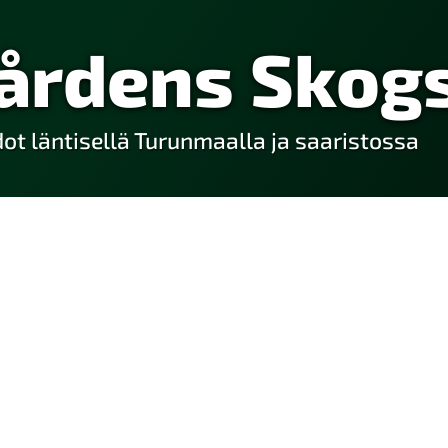
årdens Skogs
t läntisellä Turunmaalla ja saaristossa