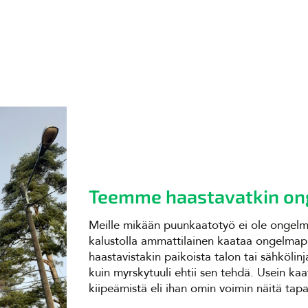
Teemme haastavatkin on
Meille mikään puunkaatotyö ei ole ongelma
kalustolla ammattilainen kaataa ongelmapuu
haastavistakin paikoista talon tai sähkölinj
kuin myrskytuuli ehtii sen tehdä. Usein ka
kiipeämistä eli ihan omin voimin näitä tapa