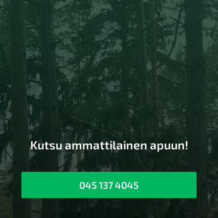
Kutsu ammattilainen apuun!
045 137 4045