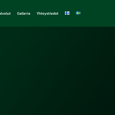
alvelut
Galleria
Yhteystiedot